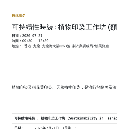
按此報名
可持續性時裝 : 植物印染工作坊 (額滿)
日期：
2026-07-21
時間：
09:30 - 12:30
地點： 
香港 九龍 九龍灣大業街63號 製衣業訓練局2樓展覽廳
植物印染又稱花葉印染、天然植物印染，是流行於歐美及澳洲的天
可持續性時裝
 : 
植物印染
工作坊
 (
Sustainability in Fashion : 
B
日期
:
2026年7月21日 （星期二）