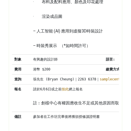
·         布料及配料應用、顏色及印花處理
·         渲染成品圖
– 人工智能 (AI) 應用到虛擬3D時裝設計
– 時裝秀展示   （*如時間許可）
對象
有興趣的設計師
語言:
費用
港幣 $200
繳費方式:
查詢
張先生 (Bryan Cheung)｜2263 6378｜
samplecentre@ci
報名
請於6月6日或之前
按此
網上報名
註︰創樣中心有權因應收生不足或其他原因而取消工
備註
參加者在工作坊完畢後將獲頒授修讀證明書