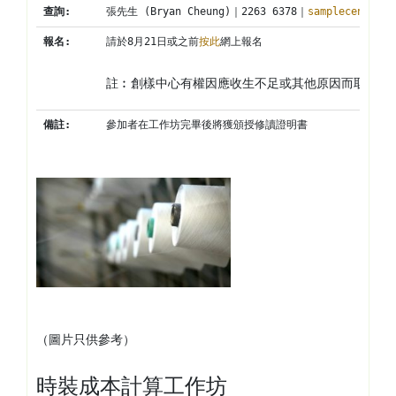
查詢
:
張先生 (Bryan Cheung)｜2263 6378｜
samplecentre@c
報名
:
請於8月21日或之前
按此
網上報名
註︰創樣中心有權因應收生不足或其他原因而取消工
備註
:
參加者在工作坊完畢後將獲頒授修讀證明書
（圖片只供參考）
時裝成本計算工作坊