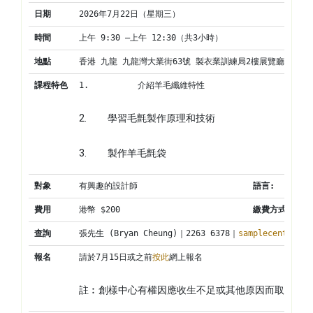
日期
2026年7月22日（星期三）
時間
上午 9:30 –上午 12:30（共3小時）
地點
香港 九龍 九龍灣大業街63號 製衣業訓練局2樓展覽廳
課程特色
1.          介紹羊毛纖維特性
2.          學習毛氈製作原理和技術
3.          製作羊毛氈袋
對象
有興趣的設計師
語言
:
費用
港幣 $200
繳費方式
:
查詢
張先生 (Bryan Cheung)｜2263 6378｜
samplecentre@ci
報名
請於7月15日或之前
按此
網上報名
註︰創樣中心有權因應收生不足或其他原因而取消工