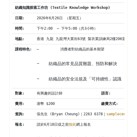
紡織知識探索
工作坊
 (Textile Knowledge Workshop)
日期
:
2026年6月26日 （星期五）
時間
:
下午2:00  – 下午5:00（共3小時）
地點
:
香港 九龍 九龍灣大業街63號 製衣業訓練局2樓206室
課程特色
:
–          消費者對紡織品的基本期望
–          紡織品的常見品質難題、預防和解決
–          紡織品的安全法規及「可持續性」認識
對象
:
有興趣的設計師
語言
:
費用
:
港幣 $200
繳費方式
:
查詢
:
張先生 (Bryan Cheung)｜2263 6378｜
samplecentre@c
報名
:
請於6月18日或之前
按此
網上報名