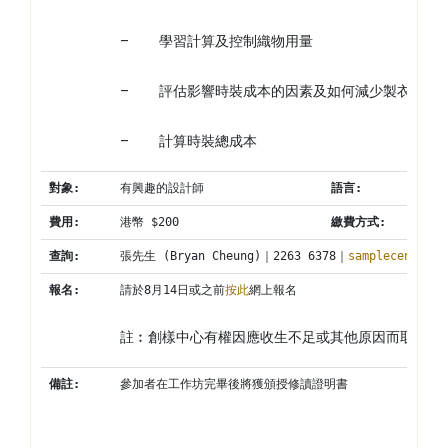
–          學習計算及控制織物用量
–          評估影響時裝成本的因素及如何減少製衣成本
–          計算時裝總成本
對象
:
有興趣的設計師
語言
:
費用
:
港幣 $200
繳費方式
:
查詢
:
張先生 (Bryan Cheung)｜2263 6378｜
samplecentre@c
報名
:
請於8月14日或之前
按此
網上報名
註︰創樣中心有權因應收生不足或其他原因而取消工
備註
:
參加者在工作坊完畢後將獲頒授修讀證明書