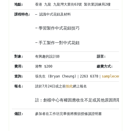
地點
:
香港 九龍 九龍灣大業街63號 製衣業訓練局2樓
課程特色
:
– 認識中式花鈕及材料
– 學習製作中式花鈕技巧
– 手工製作一對中式花鈕
對象
:
有興趣的設計師
語言
:
費用
:
港幣 $200
繳費方式
:
查詢
:
張先生 (Bryan Cheung)｜2263 6378｜
samplecentre@c
報名
:
請於7月24日或之前
按此
網上報名
註︰創樣中心有權因應收生不足或其他原因而取消工
備註
:
參加者在工作坊完畢後將獲頒授修讀證明書