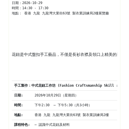
日期：
2026-10-29
時間：
14:30 - 17:30
地點： 
香港 九龍 九龍灣大業街63號 製衣業訓練局2樓展覽廳
花鈕是中式盤扣手工藝品，不僅是長衫衣襟及領口上精美的裝飾點
手工製作：中式花鈕工作坊
 (Fashion Craftsmanship Skill : Chin
日期
:
2026年10月29日（星期四）
時間
:
下午2:30  – 下午5:30（共3小時）
地點
:
香港 九龍 九龍灣大業街63號 製衣業訓練局2樓
課程特色
:
– 認識中式花鈕及材料