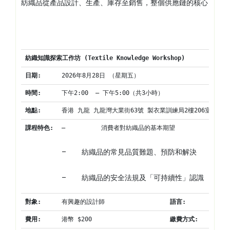
紡織品從產品設計、生產、庫存至銷售，整個供應鏈的核心目標，
紡織知識探索
工作坊
 (Textile Knowledge Workshop)
日期
:
2026年8月28日 （星期五）
時間
:
下午2:00  – 下午5:00（共3小時）
地點
:
香港 九龍 九龍灣大業街63號 製衣業訓練局2樓206室
課程特色
:
–          消費者對紡織品的基本期望
–          紡織品的常見品質難題、預防和解決
–          紡織品的安全法規及「可持續性」認識
對象
:
有興趣的設計師
語言
:
費用
:
港幣 $200
繳費方式
: