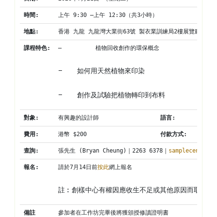
時間
:
上午 9:30 –上午 12:30（共3小時）
地點
:
香港 九龍 九龍灣大業街63號 製衣業訓練局2樓展覽廳
課程特色
:
–          植物回收創作的環保概念
–          如何用天然植物來印染
–          創作及試驗把植物轉印到布料
對象
:
有興趣的設計師
語言
:
費用
:
港幣 $200
付款方式
:
查詢
:
張先生 (Bryan Cheung)｜2263 6378｜
samplecentre@c
報名
:
請於7月14日前
按此
網上報名
註︰創樣中心有權因應收生不足或其他原因而取消工
備註
參加者在工作坊完畢後將獲頒授修讀證明書