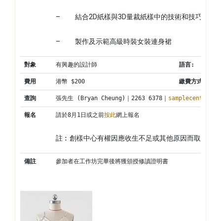
–          結合2D紙樣與3D量裁紙樣中的技術和技巧
–          製作及示範高級時裝女裝連身裙
對象
有興趣的設計師
語言
:
費用
港幣 $200
繳費方式
:
查詢
張先生 (Bryan Cheung)｜2263 6378｜
samplecentre@ci
報名
請於8月1日或之前
按此
網上報名
註︰創樣中心有權因應收生不足或其他原因而取消工
備註
參加者在工作坊完畢後將獲頒授修讀證明書