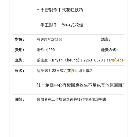
– 學習製作中式花鈕技巧
– 手工製作一對中式花鈕
對象
:
有興趣的設計師
語言
:
費用
:
港幣 $200
繳費方式
:
查詢
:
張先生 (Bryan Cheung)｜2263 6378｜
samplecentre@c
報名
:
請於10月22日或之前
按此
網上報名
註︰創樣中心有權因應收生不足或其他原因而取消工
備註
:
參加者在工作坊完畢後將獲頒授修讀證明書