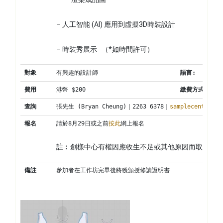
– 人工智能 (AI) 應用到虛擬3D時裝設計
– 時裝秀展示   （*如時間許可）
對象
有興趣的設計師
語言:
費用
港幣 $200
繳費方式:
查詢
張先生 (Bryan Cheung)｜2263 6378｜
samplecentre@ci
報名
請於8月29日或之前
按此
網上報名
註︰創樣中心有權因應收生不足或其他原因而取消工
備註
參加者在工作坊完畢後將獲頒授修讀證明書