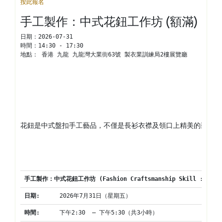
按此報名
手工製作：中式花鈕工作坊 (額滿)
日期：
2026-07-31
時間：
14:30 - 17:30
地點： 
香港 九龍 九龍灣大業街63號 製衣業訓練局2樓展覽廳
花鈕是中式盤扣手工藝品，不僅是長衫衣襟及領口上精美的裝飾點
手工製作：中式花鈕工作坊
 (Fashion Craftsmanship Skill : Chin
日期
:
2026年7月31日（星期五）
時間
:
下午2:30  – 下午5:30（共3小時）