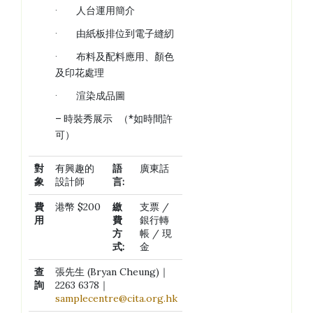
· 人台運用簡介
· 由紙板排位到電子縫紉
· 布料及配料應用、顏色
及印花處理
· 渲染成品圖
– 時裝秀展示 （*如時間許
可）
對
有興趣的
語
廣東話
象
設計師
言
:
費
港幣 $200
繳
支票 /
用
費
銀行轉
方
帳 / 現
式
:
金
查
張先生 (Bryan Cheung)｜
詢
2263 6378｜
samplecentre@cita.org.hk