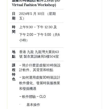
虛擬
3D
時裝
設計軟件工作坊
(3D
Virtual Fashion Workshop)
日
2024年5 月 10日 （星期
期
五）
時
上午9:30 – 下午 12:30 及
間
下午 2:00 – 下午 5:00（共6
小時）
地
香港 九龍 九龍灣大業街63
點
號 製衣業訓練局5樓504室
課
– 簡介什麼是虛擬3D時裝設
程
計軟件、其背景和特點
特
– 如何運用虛擬3D時裝設計
色
軟件優化、發展時裝服務業
和發掘機遇
– 軟件體驗 – CLO
· 基本操作