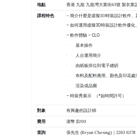
地點
香港 九龍 九龍灣大業街63號 製衣業
課程特色
– 簡介什麼是虛擬3D時裝設計軟件
– 如何運用虛擬3D時裝設計軟件優
– 軟件體驗 – CLO
· 基本操作
· 人台運用簡介
· 由紙板排位到電子縫紉
· 布料及配料應用、顏色及印花處
· 渲染成品圖
– 時裝秀展示 （*如時間許可）
對象
有興趣的設計師
費用
港幣 $200
查詢
張先生 (Bryan Cheung)｜2263 637