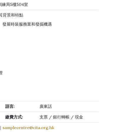
訓練局5樓504室
、其背景和特點
化、發展時裝服務業和發掘機遇
理
語言
:
廣東話
繳費方式
:
支票 / 銀行轉帳 / 現金
8｜
samplecentre@cita.org.hk