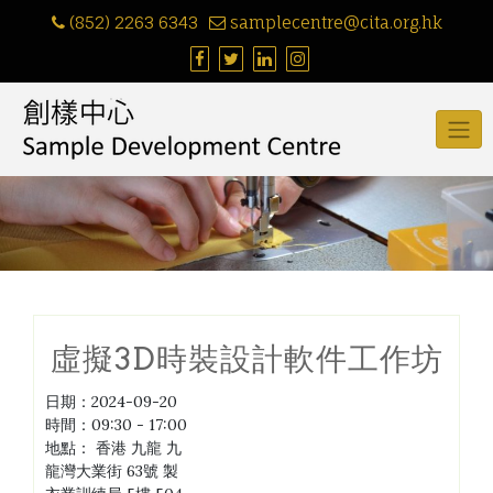
Skip
(852) 2263 6343
samplecentre@cita.org.hk
to
content
虛擬3D時裝設計軟件工作坊
日期：
2024-09-20
時間：
09:30 - 17:00
地點：
香港 九龍 九
龍灣大業街 63號 製