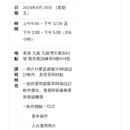
日
2024年9月 20日 （星期
期
五）
時
上午9:30 – 下午 12:30 及
間
下午 2:00 – 下午 5:00（共6
小時）
地
香港 九龍 九龍灣大業街63
點
號 製衣業訓練局5樓504室
課
– 簡介什麼是虛擬3D時裝設
程
計軟件、其背景和特點
特
– 如何運用虛擬3D時裝設計
色
軟件優化、發展時裝服務業
和發掘機遇
– 軟件體驗 – CLO
· 基本操作
· 人台運用簡介