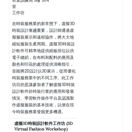
衣業訓練局 5樓 504
室
工作坊
在時裝服務業的新常態下，虛擬3D
時裝設計漸趨重要，設計師通過虛
擬服裝展示和遠程協作，將大大地
縮短服裝生產周期。虛擬3D時裝設
計軟件可精準地提供紙板排位以供
電子縫紉，在布料和配料的應用及
顏色和印花的處理提供清晰指引，
並能將2D設計以3D展示，從而優化
時裝服務業中的不同工序。此工作
坊目的是讓參加者了解虛擬3D時裝
設計軟件於時裝行業的應用和發展
情況、學習軟件操作平台及認識製
作虛擬服裝的基本技術，以便在現
今時裝服務業發掘更多機遇。
虛擬
3D
時裝
設計軟件工作坊
(3D
Virtual Fashion Workshop)