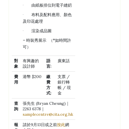
· 由紙板排位到電子縫紉
· 布料及配料應用、顏色
及印花處理
· 渲染成品圖
– 時裝秀展示 （*如時間許
可）
對
有興趣的
語
廣東話
象
設計師
言
:
費
港幣 $200
繳
支票 /
用
費
銀行轉
方
帳 / 現
式
:
金
查
張先生 (Bryan Cheung)｜
詢
2263 6378｜
samplecentre@cita.org.hk
報
請於9月13日或之前
按此
網